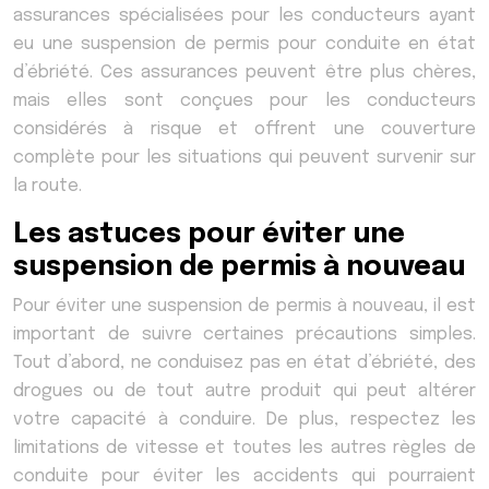
assurances spécialisées pour les conducteurs ayant
eu une suspension de permis pour conduite en état
d’ébriété. Ces assurances peuvent être plus chères,
mais elles sont conçues pour les conducteurs
considérés à risque et offrent une couverture
complète pour les situations qui peuvent survenir sur
la route.
Les astuces pour éviter une
suspension de permis à nouveau
Pour éviter une suspension de permis à nouveau, il est
important de suivre certaines précautions simples.
Tout d’abord, ne conduisez pas en état d’ébriété, des
drogues ou de tout autre produit qui peut altérer
votre capacité à conduire. De plus, respectez les
limitations de vitesse et toutes les autres règles de
conduite pour éviter les accidents qui pourraient