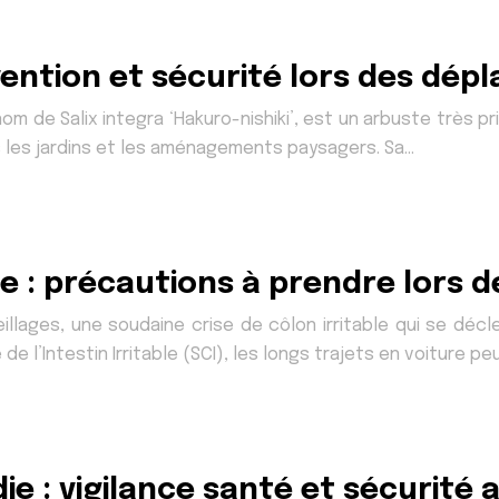
vention et sécurité lors des dép
m de Salix integra ‘Hakuro-nishiki’, est un arbuste très pr
s les jardins et les aménagements paysagers. Sa…
e : précautions à prendre lors d
eillages, une soudaine crise de côlon irritable qui se d
e l’Intestin Irritable (SCI), les longs trajets en voiture 
e : vigilance santé et sécurité 