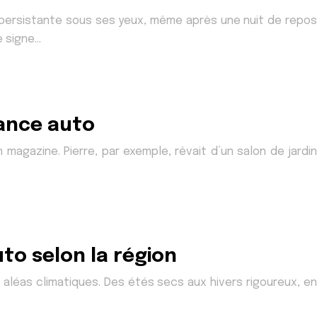
persistante sous ses yeux, même après une nuit de repos
e signe…
rance auto
agazine. Pierre, par exemple, rêvait d’un salon de jardin
to selon la région
x aléas climatiques. Des étés secs aux hivers rigoureux, en