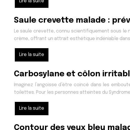
Lire la suite
Saule crevette malade : pré
Le saule crevette, connu scientifiquement sous le no
crème, offrant un attrait esthétique indéniable dan
Lire la suite
Carbosylane et côlon irritabl
Imaginez l’angoisse d’être coincé dans les embout
toilettes. Pour les personnes atteintes du Syndrome d
Lire la suite
Contour des yeux bleu maladi