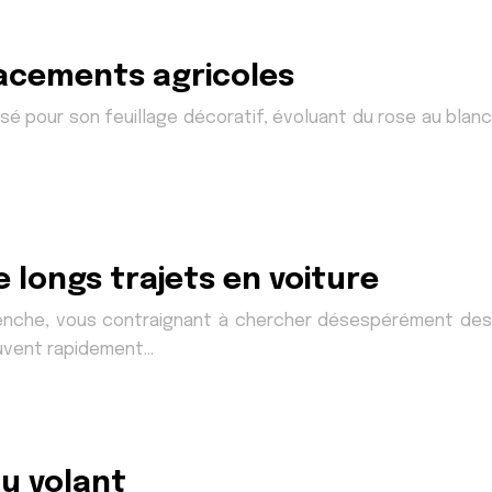
lacements agricoles
isé pour son feuillage décoratif, évoluant du rose au blanc
e longs trajets en voiture
éclenche, vous contraignant à chercher désespérément des
peuvent rapidement…
au volant