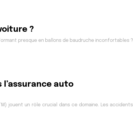
voiture ?
formant presque en ballons de baudruche inconfortables ?
s l’assurance auto
M) jouent un rôle crucial dans ce domaine. Les accidents