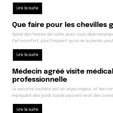
Lire la suite
Que faire pour les chevilles 
Après des heures de route, avez-vous déjà remarqu
Cet inconfort, plus fréquent qu’on ne le pense, pe
Lire la suite
Médecin agréé visite médical
professionnelle
La sécurité routière est un enjeu majeur, et les c
impliquant des poids lourds peuvent avoir des cons
Lire la suite