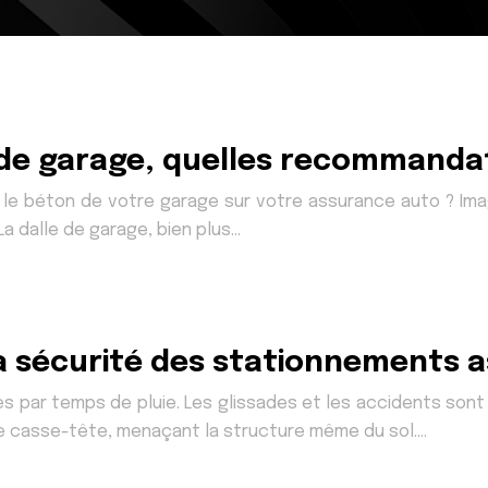
 de garage, quelles recommandat
r le béton de votre garage sur votre assurance auto ? Ima
a dalle de garage, bien plus…
 la sécurité des stationnements 
cès par temps de pluie. Les glissades et les accidents so
le casse-tête, menaçant la structure même du sol….