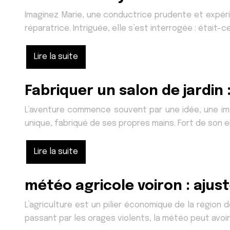
Imaginez Marie, une conductrice prudente et expé
réparatrice. Intriguée, elle s’est interrogée : étai
Lire la suite
Fabriquer un salon de jardin
L’aventure commence souvent par une idée, une imag
unique, fabriqué de ses propres mains. Fort de son
Lire la suite
météo agricole voiron : ajus
L’agriculture est un pilier économique de la région 
passant par les orages violents, la météo peut avoir 