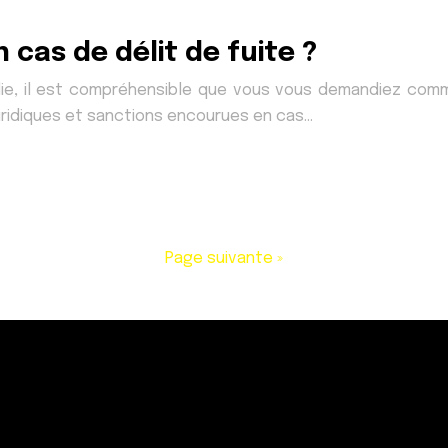
 cas de délit de fuite ?
die, il est compréhensible que vous vous demandiez comme
uridiques et sanctions encourues en cas…
Page suivante »