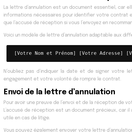
La lettre d’annulation est un document essentiel, car el
informations nécessaires pour identifier votre contrat et
que l’accusé de réception si vous l’envoyez en recommand
Voici un modèle de lettre d’annulation adaptable aux diff
 [Votre Nom et Prénom] [Votre Adresse] [V
N’oubliez pas d’indiquer la date et de signer votre l
engagement et votre volonté de rompre le contrat.
Envoi de la lettre d’annulation
Pour avoir une preuve de l’envoi et de la réception de v
L’accusé de réception est un document précieux, car il
utile en cas de litige.
Vous pouvez également envoyer votre lettre d’annulation