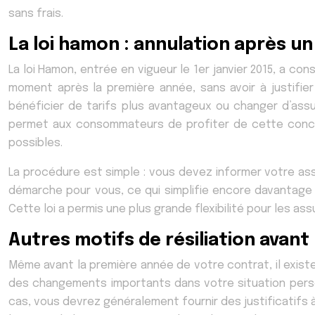
sans frais.
La loi hamon : annulation après u
La loi Hamon, entrée en vigueur le 1er janvier 2015, a co
moment après la première année, sans avoir à justifier
bénéficier de tarifs plus avantageux ou changer d’assu
permet aux consommateurs de profiter de cette concur
possibles.
La procédure est simple : vous devez informer votre as
démarche pour vous, ce qui simplifie encore davantage 
Cette loi a permis une plus grande flexibilité pour les a
Autres motifs de résiliation avant
Même avant la première année de votre contrat, il exist
des changements importants dans votre situation person
cas, vous devrez généralement fournir des justificatifs à