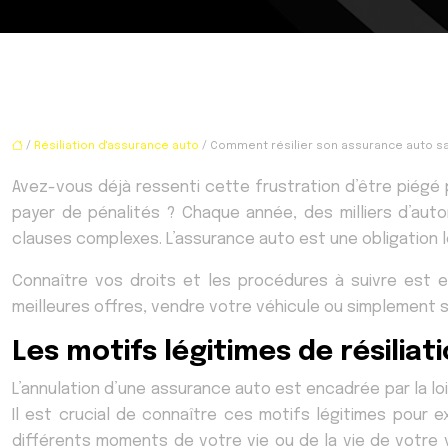
/
Résiliation d'assurance auto
/ Comment résilier son assurance auto sans
Avez-vous déjà ressenti cette frustration d’être piégé 
payer de pénalités ? Chaque année, des milliers d’auto
clauses complexes. L’assurance auto est une obligation lé
Connaître vos droits et les procédures à suivre est 
meilleures offres, vendre votre véhicule ou simplement 
Les motifs légitimes de résiliat
L’annulation d’une assurance auto est encadrée par la loi
Il est crucial de connaître ces motifs légitimes pour 
différents moments de votre vie ou de la vie de votre 