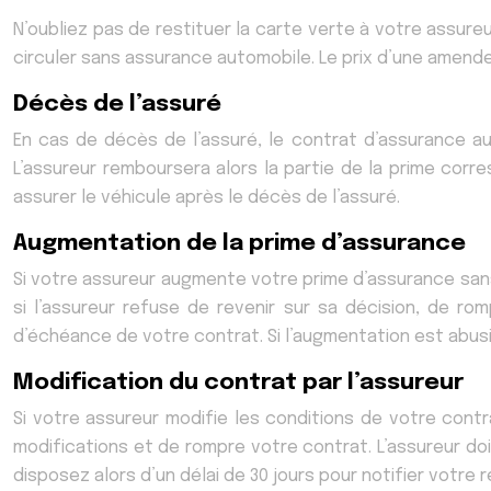
N’oubliez pas de restituer la carte verte à votre assureur
circuler sans assurance automobile. Le prix d’une amend
Décès de l’assuré
En cas de décès de l’assuré, le contrat d’assurance a
L’assureur remboursera alors la partie de la prime corr
assurer le véhicule après le décès de l’assuré.
Augmentation de la prime d’assurance
Si votre assureur augmente votre prime d’assurance sans 
si l’assureur refuse de revenir sur sa décision, de ro
d’échéance de votre contrat. Si l’augmentation est abusi
Modification du contrat par l’assureur
Si votre assureur modifie les conditions de votre cont
modifications et de rompre votre contrat. L’assureur d
disposez alors d’un délai de 30 jours pour notifier votre 