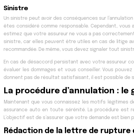
Sinistre
Un sinistre peut avoir des conséquences sur l’annulation
êtes considéré comme responsable. Cependant, vous ave
estimez que votre assureur ne vous a pas correctement 
sinistre, car elles peuvent être utiles en cas de litige av
recommandée. De même, vous devez signaler tout sinistre
En cas de désaccord persistant avec votre assureur conc
évaluer les dommages et vous conseiller. Vous pouvez 
donnent pas de résultat satisfaisant, il est possible de 
La procédure d’annulation : le 
Maintenant que vous connaissez les motifs légitimes de
assurance auto en toute sérénité. La procédure est re
L’objectif est de s’assurer que votre demande est bien p
Rédaction de la lettre de rupture