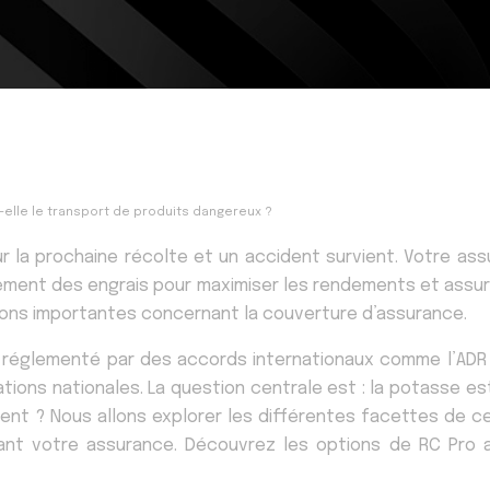
-elle le transport de produits dangereux ?
r la prochaine récolte et un accident survient. Votre ass
rtement des engrais pour maximiser les rendements et assure
ions importantes concernant la couverture d’assurance.
réglementé par des accords internationaux comme l’ADR (
ons nationales. La question centrale est : la potasse es
nt ? Nous allons explorer les différentes facettes de cet
nt votre assurance. Découvrez les options de RC Pro agr