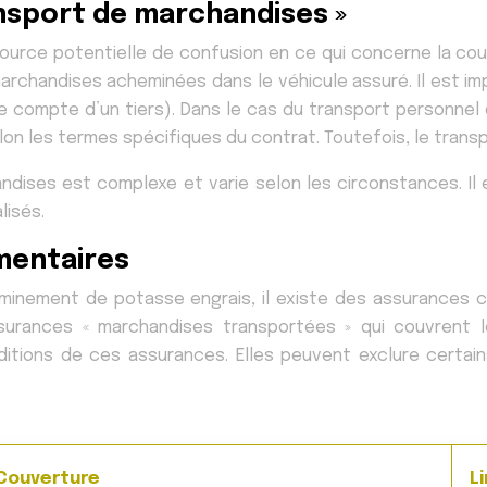
ansport de marchandises »
ource potentielle de confusion en ce qui concerne la cou
rchandises acheminées dans le véhicule assuré. Il est imp
e compte d’un tiers). Dans le cas du transport personnel 
lon les termes spécifiques du contrat. Toutefois, le trans
ndises est complexe et varie selon les circonstances. Il 
lisés.
mentaires
eminement de potasse engrais, il existe des assurances 
surances « marchandises transportées » qui couvrent
onditions de ces assurances. Elles peuvent exclure cer
Couverture
L