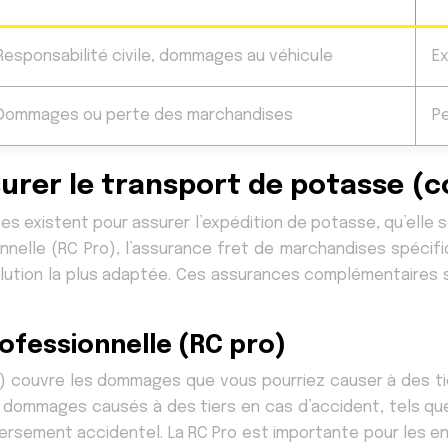
Responsabilité civile, dommages au véhicule
E
Dommages ou perte des marchandises
P
surer le transport de potasse 
ives existent pour assurer l’expédition de potasse, qu’el
nnelle (RC Pro), l’assurance fret de marchandises spécif
solution la plus adaptée. Ces assurances complémentaires
rofessionnelle (RC pro)
ro) couvre les dommages que vous pourriez causer à des ti
s dommages causés à des tiers en cas d’accident, tels qu
rsement accidentel. La RC Pro est importante pour les ent