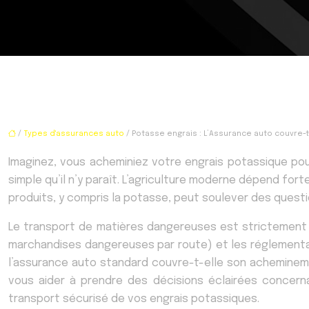
/
Types d'assurances auto
/ Potasse engrais : L’Assurance auto couvre-t
Imaginez, vous acheminiez votre engrais potassique pou
simple qu’il n’y paraît. L’agriculture moderne dépend fo
produits, y compris la potasse, peut soulever des quest
Le transport de matières dangereuses est strictement 
marchandises dangereuses par route) et les réglementati
l’assurance auto standard couvre-t-elle son achemineme
vous aider à prendre des décisions éclairées concerna
transport sécurisé de vos engrais potassiques.