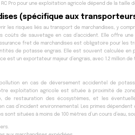
e RC Pro pour une exploitation agricole dépend de la taille d
ises (spécifique aux transporteur
ir les risques liés au transport de marchandises, y compr
es coûts de sauvetage en cas d’accident. Elle offre une
urance fret de marchandises est obligatoire pour les tra
tités de potasse engrais. Elle est souvent calculée en 
ce est un exportateur majeur d’engrais, avec 1.2 million de
épollution en cas de déversement accidentel de potass
tre exploitation agricole est située à proximité de zo
e, de restauration des écosystèmes, et les éventuel
en cas d’incident environnemental. Les primes dépendent de
es sont situées à moins de 100 mètres d’un cours d’eau, so
ers.
es aux marchandises expédiées.