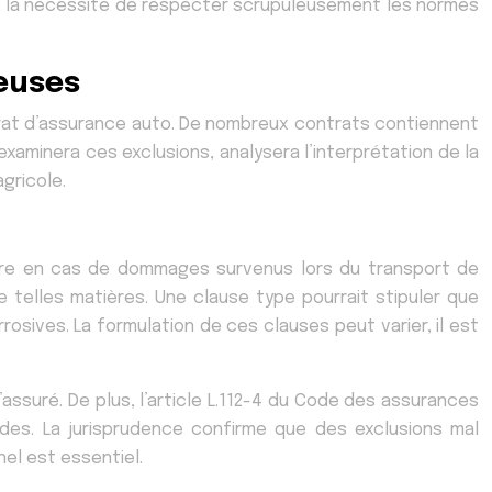
ère la nécessité de respecter scrupuleusement les normes
euses
rat d’assurance auto. De nombreux contrats contiennent
aminera ces exclusions, analysera l’interprétation de la
gricole.
ture en cas de dommages survenus lors du transport de
 telles matières. Une clause type pourrait stipuler que
sives. La formulation de ces clauses peut varier, il est
’assuré. De plus, l’article L.112-4 du Code des assurances
des. La jurisprudence confirme que des exclusions mal
el est essentiel.