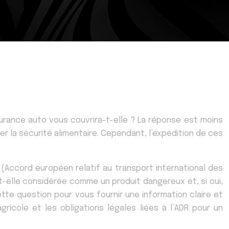
urance auto vous couvrira-t-elle ? La réponse est moins
r la sécurité alimentaire. Cependant, l’expédition de ces
Accord européen relatif au transport international des
t-elle considérée comme un produit dangereux et, si oui,
te question pour vous fournir une information claire et
icole et les obligations légales liées à l’ADR pour un