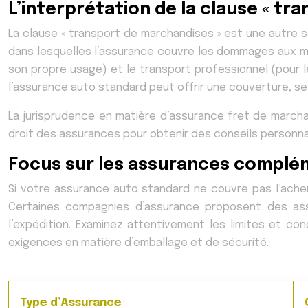
L’interprétation de la clause « tr
La clause « transport de marchandises » est une autre s
dans lesquelles l’assurance couvre les dommages aux ma
son propre usage) et le transport professionnel (pour l
l’assurance auto standard peut offrir une couverture, se
La jurisprudence en matière d’assurance fret de marcha
droit des assurances pour obtenir des conseils personna
Focus sur les assurances complé
Si votre assurance auto standard ne couvre pas l’ach
Certaines compagnies d’assurance proposent des as
l’expédition. Examinez attentivement les limites et c
exigences en matière d’emballage et de sécurité.
Type d’Assurance