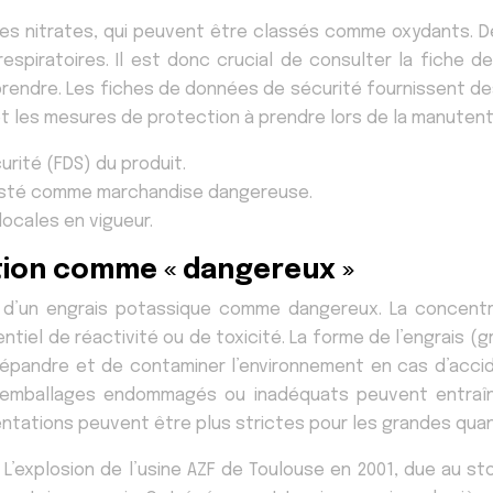
es nitrates, qui peuvent être classés comme oxydants. D
respiratoires. Il est donc crucial de consulter la fiche 
prendre. Les fiches de données de sécurité fournissent de
 et les mesures de protection à prendre lors de la manuten
rité (FDS) du produit.
t listé comme marchandise dangereuse.
locales en vigueur.
ation comme « dangereux »
ion d’un engrais potassique comme dangereux. La concent
l de réactivité ou de toxicité. La forme de l’engrais (gra
 répandre et de contaminer l’environnement en cas d’acci
s emballages endommagés ou inadéquats peuvent entraîn
entations peuvent être plus strictes pour les grandes qu
. L’explosion de l’usine AZF de Toulouse en 2001, due au 