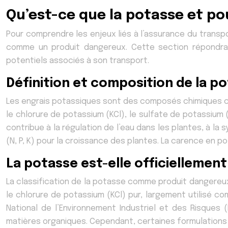
Qu’est-ce que la potasse et po
Pour comprendre les enjeux liés à l’assurance du transpo
comme un produit dangereux. Cette section répondra 
potentiels associés à son transport.
Définition et composition de la p
Les engrais potassiques sont des composés chimiques co
le chlorure de potassium (KCl), le sulfate de potassium
contribue à la régulation de l’eau dans les plantes, à la
(N, P, K) pour la croissance des plantes. La carence en 
La potasse est-elle officielleme
La classification de la potasse comme produit dangereux
le chlorure de potassium (KCl) pur, largement utilisé c
National de l’Environnement Industriel et des Risques
matières organiques. Cependant, certaines formulation