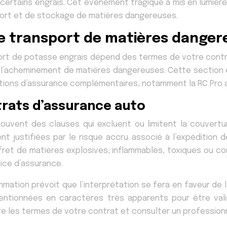
e certains engrais. Cet événement tragique a mis en lumi
port et de stockage de matières dangereuses.
le transport de matières danger
sport de potasse engrais dépend des termes de votre cont
r l’acheminement de matières dangereuses. Cette section ex
ptions d’assurance complémentaires, notamment la RC Pro a
trats d’assurance auto
ouvent des clauses qui excluent ou limitent la couver
 justifiées par le risque accru associé à l’expédition de
et de matières explosives, inflammables, toxiques ou corro
lice d’assurance.
mmation prévoit que l’interprétation se fera en faveur de l
mentionnées en caractères très apparents pour être vali
 les termes de votre contrat et consulter un professionn