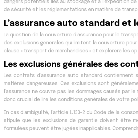
dangers potentiels liés au stockage et à l’expédition d
de sécurité et les réglementations en matière de trans
L’assurance auto standard et 
La question de la couverture d’assurance pour le tran
des exclusions générales qui limitent la couverture pou
clause « transport de marchandises » et explorera les o
Les exclusions générales des con
Les contrats d’assurance auto standard contiennent s
matières dangereuses. Ces exclusions sont généralement
l’assurance ne couvre pas les dommages causés par le fr
donc crucial de lire les conditions générales de votre po
En cas d’ambiguïté, l’article L.133-2 du Code de la conso
stipule que les exclusions de garantie doivent être 
formulées peuvent être jugées inapplicables. Comprendre