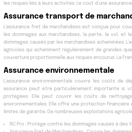
les risques liés à leurs activités. Le coût d’une assuranc
Assurance transport de marchand
L’assurance fret de marchandises est conçue pour couvr
les dommages aux marchandises, la perte, le vol, et l
dommages causés par les marchandises acheminées. L’ass
agricoles qui acheminent régulièrement de grandes quan
couverture proportionnelle aux risques encourus. La Fran
Assurance environnementale
L’assurance environnementale couvre les coûts de d
assurance peut être particulièrement importante si vo
protégées. Elle peut couvrir les coûts de nettoyag
environnementales. Elle offre une protection financière 
limites de garantie. De nombreuses exploitations agricol
RC Pro : Protège contre les dommages causés à des ti
Assurance Fret de Marchandises : Couvre les dommag