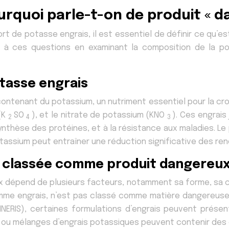
urquoi parle-t-on de produit « d
rt de potasse engrais, il est essentiel de définir ce qu’es
à ces questions en examinant la composition de la pot
otasse engrais
ntenant du potassium, un nutriment essentiel pour la cro
 (K
SO
), et le nitrate de potassium (KNO
). Ces engrais
2
4
3
 synthèse des protéines, et à la résistance aux maladies. 
potassium peut entraîner une réduction significative des re
nt classée comme produit dangereux
 dépend de plusieurs facteurs, notamment sa forme, sa co
omme engrais, n’est pas classé comme matière dangereuse a
 (INERIS), certaines formulations d’engrais peuvent pré
s ou mélanges d’engrais potassiques peuvent contenir des