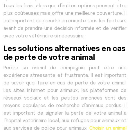
tous les frais, alors que d’autres options peuvent être
plus coûteuses mais offre une meilleure couverture. Il
est important de prendre en compte tous les facteurs
avant de prendre une décision informée et de vérifier
avec votre vétérinaire si nécessaire.
Les solutions alternatives en cas
de perte de votre animal
Perdre un animal de compagnie peut être une
expérience stressante et frustrante. Il est important
de savoir quoi faire en cas de perte de votre animal.
Les sites Internet pour animaux, les plateformes de
réseaux sociaux et les petites annonces sont des
moyens populaires de recherche d’animaux perdus. Il
est important de signaler la perte de votre animal à
l’hôpital vétérinaire local, aux refuges pour animaux et
aux services de police pour animaux.
Choisir un animal