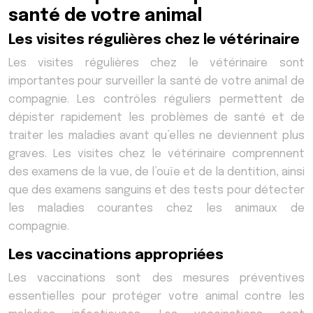
santé de votre animal
Les visites régulières chez le vétérinaire
Les visites régulières chez le vétérinaire sont
importantes pour surveiller la santé de votre animal de
compagnie. Les contrôles réguliers permettent de
dépister rapidement les problèmes de santé et de
traiter les maladies avant qu’elles ne deviennent plus
graves. Les visites chez le vétérinaire comprennent
des examens de la vue, de l’ouïe et de la dentition, ainsi
que des examens sanguins et des tests pour détecter
les maladies courantes chez les animaux de
compagnie.
Les vaccinations appropriées
Les vaccinations sont des mesures préventives
essentielles pour protéger votre animal contre les