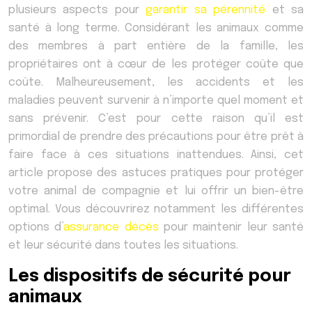
plusieurs aspects pour
garantir sa pérennité
et sa
santé à long terme. Considérant les animaux comme
des membres à part entière de la famille, les
propriétaires ont à cœur de les protéger coûte que
coûte. Malheureusement, les accidents et les
maladies peuvent survenir à n’importe quel moment et
sans prévenir. C’est pour cette raison qu’il est
primordial de prendre des précautions pour être prêt à
faire face à ces situations inattendues. Ainsi, cet
article propose des astuces pratiques pour protéger
votre animal de compagnie et lui offrir un bien-être
optimal. Vous découvrirez notamment les différentes
options d’
assurance décès
pour maintenir leur santé
et leur sécurité dans toutes les situations.
Les dispositifs de sécurité pour
animaux