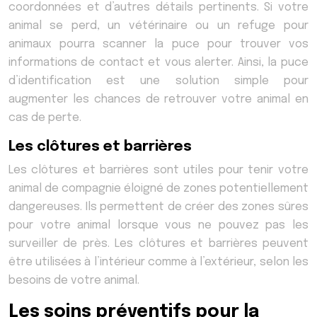
coordonnées et d’autres détails pertinents. Si votre
animal se perd, un vétérinaire ou un refuge pour
animaux pourra scanner la puce pour trouver vos
informations de contact et vous alerter. Ainsi, la puce
d’identification est une solution simple pour
augmenter les chances de retrouver votre animal en
cas de perte.
Les clôtures et barrières
Les clôtures et barrières sont utiles pour tenir votre
animal de compagnie éloigné de zones potentiellement
dangereuses. Ils permettent de créer des zones sûres
pour votre animal lorsque vous ne pouvez pas les
surveiller de près. Les clôtures et barrières peuvent
être utilisées à l’intérieur comme à l’extérieur, selon les
besoins de votre animal.
Les soins préventifs pour la