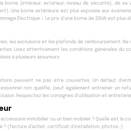
 borne (intérieur, extérieur, niveau de sécurité), de sa 
ent). Une borne extérieure est plus exposée aux événemen
Dommage Électrique ». Le prix d’une borne de 22kW est plus 
es, les exclusions et les plafonds de remboursement. Ne v
antes. Lisez attentivement les conditions générales du c
isés à plusieurs assureurs.
uations peuvent ne pas être couvertes. Un défaut d’entre
essionnel non qualifié, peut également entraîner un refu
clusion. Respectez les consignes d’utilisation et entreten
reur
ccessoire immobilier ou un bien mobilier ? Quelle est la c
re ? (facture d’achat, certificat d’installation, photos…)