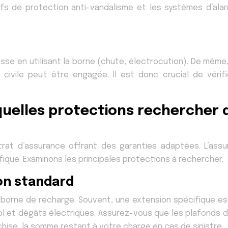
itifs de protection anti-vandalisme et les systèmes d’al
lesse en utilisant la borne (chute, électrocution). De même
é civile peut être engagée. Il est donc crucial de vérif
 quelles protections rechercher
ntrat d’assurance offrant des garanties adaptées. L’ass
ique. Examinons les principales protections à rechercher.
on standard
la borne de recharge. Souvent, une extension spécifique e
 vol et dégâts électriques. Assurez-vous que les plafond
chise, la somme restant à votre charge en cas de sinistre.