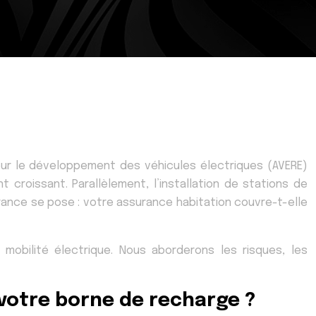
our le développement des véhicules électriques (AVERE)
 croissant. Parallèlement, l’installation de stations de
urance se pose : votre assurance habitation couvre-t-elle
a mobilité électrique. Nous aborderons les risques, les
votre borne de recharge ?