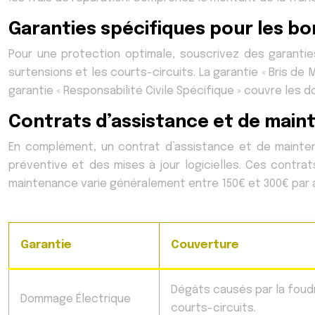
Garanties spécifiques pour les b
Pour une protection optimale, souscrivez des garantie
surtensions et les courts-circuits. La garantie « Bris de 
garantie « Responsabilité Civile Spécifique » couvre les
Contrats d’assistance et de mai
En complément, un contrat d’assistance et de mainten
préventive et des mises à jour logicielles. Ces contrat
maintenance varie généralement entre 150€ et 300€ par 
Garantie
Couverture
Dégâts causés par la foudr
Dommage Électrique
courts-circuits.