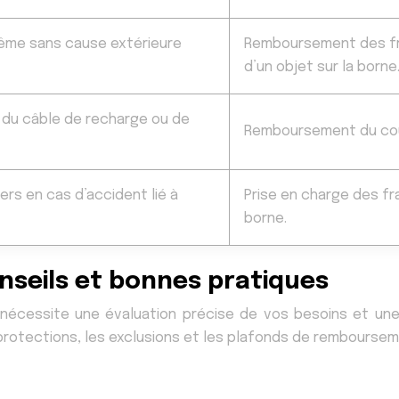
me sans cause extérieure
Remboursement des fra
d’un objet sur la borne
, du câble de recharge ou de
Remboursement du coût
rs en cas d’accident lié à
Prise en charge des fr
borne.
onseils et bonnes pratiques
 nécessite une évaluation précise de vos besoins et un
rotections, les exclusions et les plafonds de rembourseme