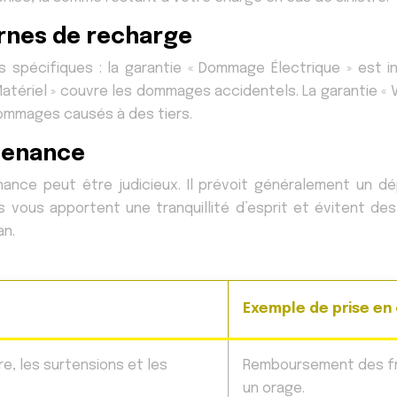
ornes de recharge
s spécifiques : la garantie « Dommage Électrique » est i
Matériel » couvre les dommages accidentels. La garantie « Vo
 dommages causés à des tiers.
ntenance
ance peut être judicieux. Il prévoit généralement un 
s vous apportent une tranquillité d’esprit et évitent des
an.
Exemple de prise en
e, les surtensions et les
Remboursement des frai
un orage.