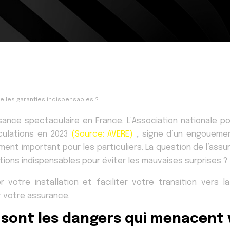
elles garanties indispensables ?
sance spectaculaire en France. L’Association nationale p
culations en 2023
(Source: AVERE)
, signe d’un engouement
ent important pour les particuliers. La question de l’ass
ions indispensables pour éviter les mauvaises surprises ?
votre installation et faciliter votre transition vers l
r votre assurance.
 sont les dangers qui menacent 