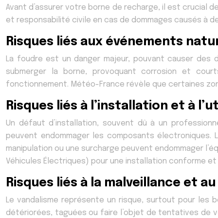
Avant d’assurer votre borne de recharge, il est crucial de
et responsabilité civile en cas de dommages causés à de
Risques liés aux événements natu
La foudre est un danger majeur, pouvant causer des d
submerger la borne, provoquant corrosion et cour
fonctionnement. Météo-France révèle que certaines zone
Risques liés à l’installation et à l’u
Un défaut d’installation, souvent dû à un professionn
peuvent endommager les composants électroniques. L’u
manipulation ou une surcharge peuvent endommager l’équi
Véhicules Électriques) pour une installation conforme et
Risques liés à la malveillance et au
Le vandalisme représente un risque, surtout pour les b
détériorées, taguées ou faire l’objet de tentatives de