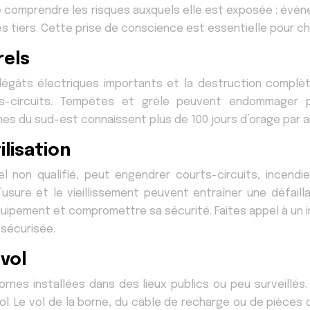
 comprendre les risques auxquels elle est exposée : événeme
s tiers. Cette prise de conscience est essentielle pour c
rels
égâts électriques importants et la destruction complè
ts-circuits. Tempêtes et grêle peuvent endommager p
s du sud-est connaissent plus de 100 jours d’orage par 
tilisation
el non qualifié, peut engendrer courts-circuits, incend
sure et le vieillissement peuvent entraîner une défaill
pement et compromettre sa sécurité. Faites appel à un ins
 sécurisée.
 vol
ornes installées dans des lieux publics ou peu surveillé
 vol. Le vol de la borne, du câble de recharge ou de pièc