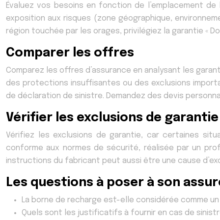
Évaluez vos besoins en fonction de l’emplacement de la
exposition aux risques (zone géographique, environnem
région touchée par les orages, privilégiez la garantie « 
Comparer les offres
Comparez les offres d’assurance en analysant les garanti
des protections insuffisantes ou des exclusions import
de déclaration de sinistre. Demandez des devis personnal
Vérifier les exclusions de garantie
Vérifiez les exclusions de garantie, car certaines sit
conforme aux normes de sécurité, réalisée par un prof
instructions du fabricant peut aussi être une cause d’ex
Les questions à poser à son assu
La borne de recharge est-elle considérée comme un a
Quels sont les justificatifs à fournir en cas de sinist