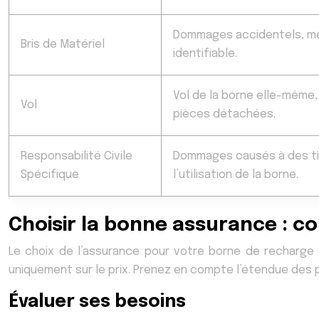
Dommages accidentels, mê
Bris de Matériel
identifiable.
Vol de la borne elle-même
Vol
pièces détachées.
Responsabilité Civile
Dommages causés à des tie
Spécifique
l’utilisation de la borne.
Choisir la bonne assurance : c
Le choix de l’assurance pour votre borne de recharge
uniquement sur le prix. Prenez en compte l’étendue des p
Évaluer ses besoins