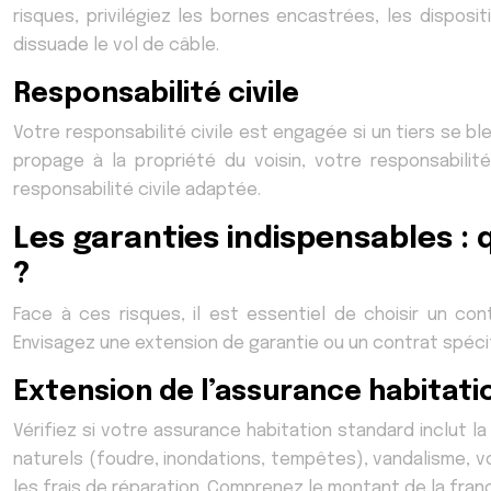
risques, privilégiez les bornes encastrées, les dispos
dissuade le vol de câble.
Responsabilité civile
Votre responsabilité civile est engagée si un tiers se b
propage à la propriété du voisin, votre responsabilit
responsabilité civile adaptée.
Les garanties indispensables :
?
Face à ces risques, il est essentiel de choisir un co
Envisagez une extension de garantie ou un contrat spécif
Extension de l’assurance habitati
Vérifiez si votre assurance habitation standard inclut 
naturels (foudre, inondations, tempêtes), vandalisme,
les frais de réparation. Comprenez le montant de la fran