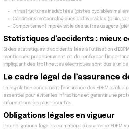
Infrastructures inadaptées (pistes cyclables mal e
Conditions météorologiques défavorables (pluie, verg
Comportement imprévisible des autres usagers (piéto
Statistiques d’accidents : mieux 
Si des statistiques d’accidents liées à l’utilisation d’EDP
mentionnés précédemment et de renforcer l’importance
impliquant des trottinettes électriques sont dus à un déf
Le cadre légal de l’assurance de
La législation concernant l’assurance des EDPM évolue po
essentiel pour éviter les infractions et garantir une prot
informations les plus récentes.
Obligations légales en vigueur
Les obligations légales en matière d’assurance EDPM var