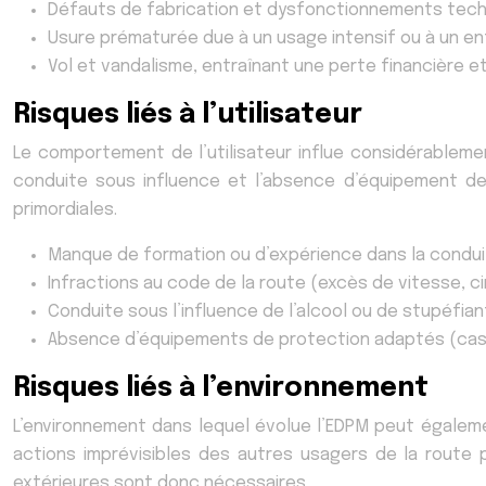
Défauts de fabrication et dysfonctionnements techni
Usure prématurée due à un usage intensif ou à un ent
Vol et vandalisme, entraînant une perte financière 
Risques liés à l’utilisateur
Le comportement de l’utilisateur influe considérablemen
conduite sous influence et l’absence d’équipement de
primordiales.
Manque de formation ou d’expérience dans la condui
Infractions au code de la route (excès de vitesse, circ
Conduite sous l’influence de l’alcool ou de stupéfian
Absence d’équipements de protection adaptés (casq
Risques liés à l’environnement
L’environnement dans lequel évolue l’EDPM peut égalem
actions imprévisibles des autres usagers de la route 
extérieures sont donc nécessaires.