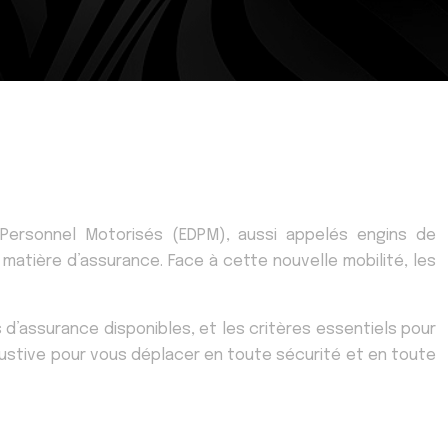
 Personnel Motorisés (EDPM), aussi appelés engins de
atière d’assurance. Face à cette nouvelle mobilité, les
es d’assurance disponibles, et les critères essentiels pour
haustive pour vous déplacer en toute sécurité et en toute