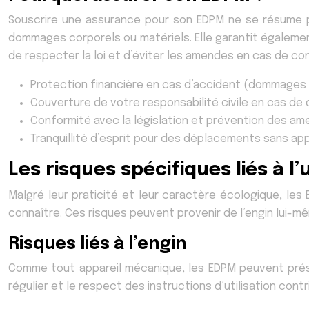
Souscrire une assurance pour son EDPM ne se résume pas
dommages corporels ou matériels. Elle garantit également
de respecter la loi et d’éviter les amendes en cas de c
Protection financière en cas d’accident (dommages 
Couverture de votre responsabilité civile en cas de
Conformité avec la législation et prévention des am
Tranquillité d’esprit pour des déplacements sans ap
Les risques spécifiques liés à l
Malgré leur praticité et leur caractère écologique, le
connaître. Ces risques peuvent provenir de l’engin lui-mê
Risques liés à l’engin
Comme tout appareil mécanique, les EDPM peuvent prése
régulier et le respect des instructions d’utilisation cont