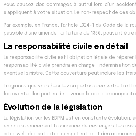
vous causez des dommages à autrui lors d’un accident
s’appliquent à votre situation. Le non-respect de ces ob
Par exemple, en France, l’article L324-1 du Code de la r
passible d’une amende forfaitaire de 135€, pouvant être 
La responsabilité civile en détail
La responsabilité civile est l’obligation légale de répa
responsabilité civile prendra en charge l’indemnisation
éventuel sinistre. Cette couverture peut inclure les fra
Imaginons que vous heurtez un piéton avec votre trottine
les éventuelles pertes de revenus liées à son incapacit
Évolution de la législation
La législation sur les EDPM est en constante évolution,
en cours concernant l’assurance de ces engins. Les ass
sites web des autorités compétentes et des assureurs p