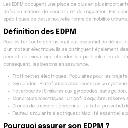
Les EDPM occupent une place de plus en plus importante 
défis en matière de sécurité et de régulation. Par con
spécifiques de cette nouvelle forme de mobilité urbaine
Définition des EDPM
Pour éviter toute confusion, il est essentiel de définir 
d’un moteur électrique. Ils se distinguent également des 
permet de mieux appréhender les particularités de cha
conséquent, les besoins en assurance.
Trottinettes électriques : Populaires pour les trajets
Gyropodes : Plateformes stabilisées par un système
Hoverboards : Similaires aux gyropodes, sans guidon, 
Monoroues électriques : Un défi d’équilibre, réservé 
Drones de transport personnel : Le futur potentiel de
Fauteuils roulants électriques : Mobilité essentielle 
Pourquoi assurer son EDPM ?