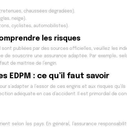
ntretenues, chaussées dégradées).
las, neige).
ns, cyclistes, automobilistes).
comprendre les risques
M sont publiées par des sources officielles, veuillez les in
 de souscrire une assurance adaptée. Par exemple, selo
aut de maîtrise de l’engin.
s EDPM : ce qu’il faut savoir
ur s’adapter à l’essor de ces engins et aux risques qu’ils
ection adéquate en cas d’accident. Il est primordial de con
ient selon les pays. En général, l’assurance responsabilit