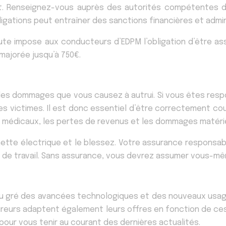
. Renseignez-vous auprès des autorités compétentes de
ligations peut entraîner des sanctions financières et admin
oute impose aux conducteurs d’EDPM l’obligation d’être as
majorée jusqu’à 750€.
rer les dommages que vous causez à autrui. Si vous êtes r
 des victimes. Il est donc essentiel d’être correctement c
is médicaux, les pertes de revenus et les dommages matérie
tte électrique et le blessez. Votre assurance responsabilit
é de travail. Sans assurance, vous devrez assumer vous-mê
 au gré des avancées technologiques et des nouveaux usag
ureurs adaptent également leurs offres en fonction de ces
our vous tenir au courant des dernières actualités.