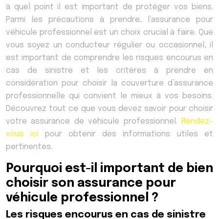
à quel point il est important de protéger vos biens.
Parmi les précautions à prendre, l’assurance pour
véhicule professionnel est un choix crucial à faire. Que
vous soyez un conducteur régulier ou occasionnel, il
est important de comprendre les risques encourus en
cas de sinistre et les critères à prendre en
considération pour choisir la couverture d’assurance
professionnelle qui convient le mieux à vos besoins.
Découvrez tout ce que vous devez savoir pour choisir
votre assurance de véhicule professionnel.
Rendez-
vous ici
pour obtenir des informations utiles et
pertinentes.
Pourquoi est-il important de bien
choisir son assurance pour
véhicule professionnel ?
Les risques encourus en cas de sinistre